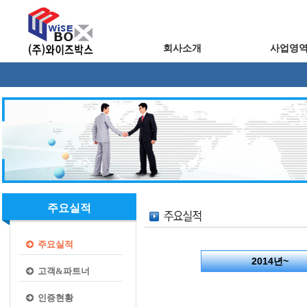
회사소개
사업영
주요실적
주요실적
2014년~
고객&파트너
인증현황