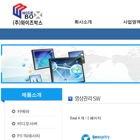
회사소개
사업영
제품소개
카메라
Total 4 개 /
1 페이지
비디오서버
PT/악세사리