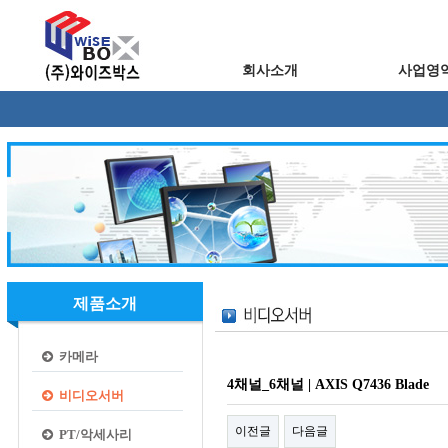
회사소개
사업영
제품소개
카메라
4채널_6채널 | AXIS Q7436 Blade
비디오서버
이전글
다음글
PT/악세사리