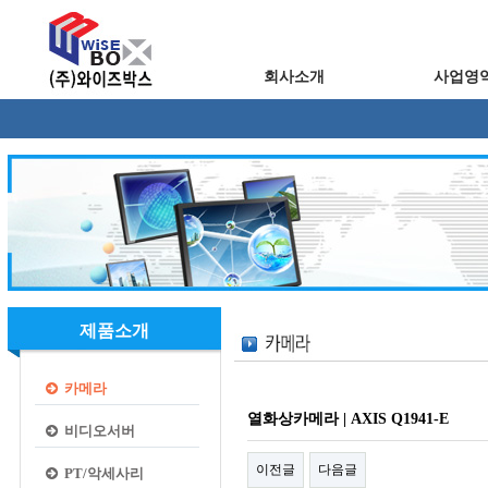
회사소개
사업영
제품소개
카메라
열화상카메라 | AXIS Q1941-E
비디오서버
이전글
다음글
PT/악세사리