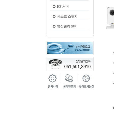
HP 서버
시스코 스위치
영상관리 SW
● HD
● PoE
● H
● 