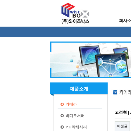
회사
제품소개
카메라
고정형 | 
비디오서버
이전글
PT/악세사리